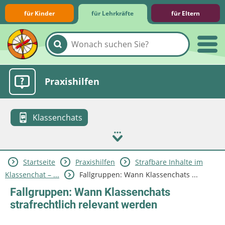
für Kinder
für Lehrkräfte
für Eltern
Lernmodule
Unterrichts­materialien
Internet-ABC-Schule
Praxishilfen
Klassenchats
Startseite
Praxishilfen
Strafbare Inhalte im
Aktuelles
Klassenchat – ...
Fallgruppen: Wann Klassenchats ...
Fallgruppen: Wann Klassenchats
strafrechtlich relevant werden