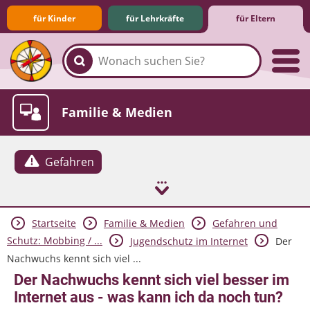
für Kinder
für Lehrkräfte
für Eltern
Familie & Medien
Gefahren
Startseite
Familie & Medien
Gefahren und
Spieletipps & Lernsoftware
Die Jüngsten im Netz
Lexikon
Aktuelles
Schutz: Mobbing / ...
Jugendschutz im Internet
Der
Nachwuchs kennt sich viel ...
Der Nachwuchs kennt sich viel besser im
Internet aus - was kann ich da noch tun?