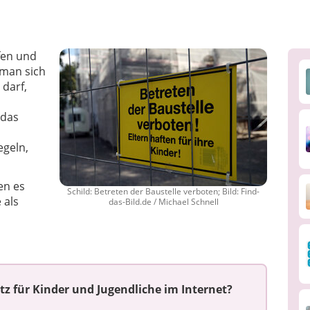
fen und
 man sich
 darf,
 das
egeln,
en es
Schild: Betreten der Baustelle verboten; Bild: Find-
 als
das-Bild.de / Michael Schnell
tz für Kinder und Jugendliche im Internet?