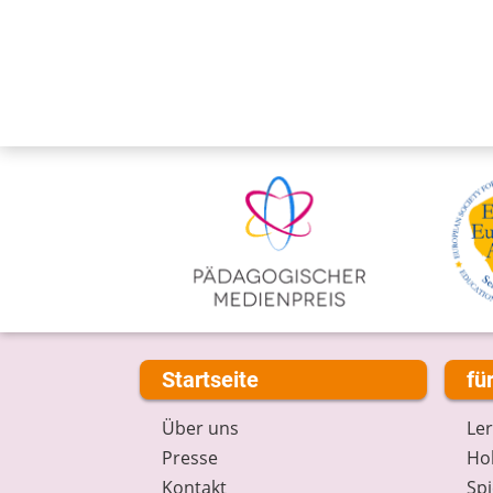
Startseite
fü
Über uns
Le
Presse
Hob
Kontakt
Spi