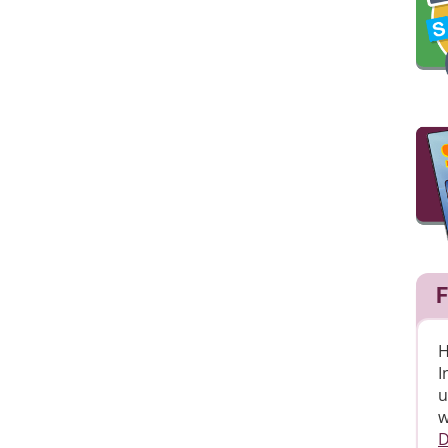
F
H
I
u
w
D