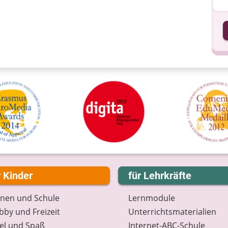
I
I
r Kinder
für Lehrkräfte
rnen und Schule
Lernmodule
by und Freizeit
Unterrichts­materialien
el und Spaß
Internet-ABC-Schule