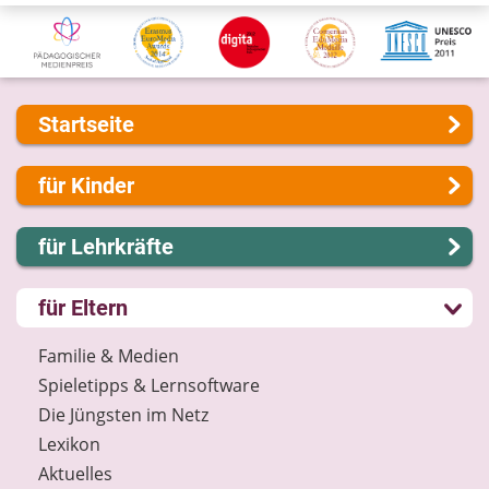
Startseite
Über uns
für Kinder
Presse
Kontakt
Lernen und Schule
für Lehrkräfte
Impressum
Hobby und Freizeit
Internet-ABC Sitemap
Spiel und Spaß
Lernmodule
für Eltern
Barrierefreiheit
Mitreden und Mitmachen
Unterrichts­materialien
Länderprojekte
Lexikon
Internet-ABC-Schule
Familie & Medien
Datenschutz
Praxishilfen
Spieletipps & Lernsoftware
Newsletter
Aktuelles
Die Jüngsten im Netz
Materialbestellung
Lexikon
Lexikon
Aktuelles