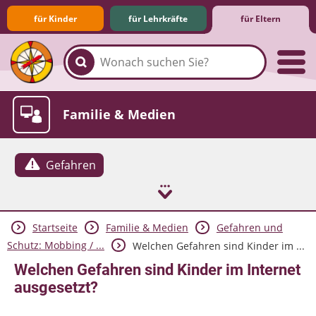
für Kinder
für Lehrkräfte
für Eltern
Familie & Medien
Gefahren
Startseite
Familie & Medien
Gefahren und
Spieletipps & Lernsoftware
Die Jüngsten im Netz
Lexikon
Aktuelles
Schutz: Mobbing / ...
Welchen Gefahren sind Kinder im ...
Welchen Gefahren sind Kinder im Internet
ausgesetzt?