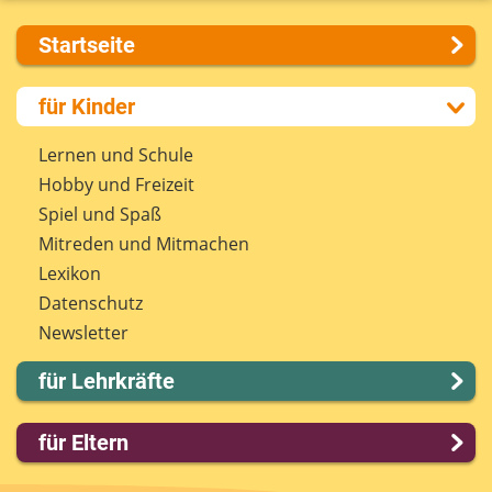
Startseite
Über uns
für Kinder
Presse
Kontakt
Lernen und Schule
Impressum
Hobby und Freizeit
Internet-ABC Sitemap
Spiel und Spaß
Barrierefreiheit
Mitreden und Mitmachen
Länderprojekte
Lexikon
Datenschutz
Newsletter
für Lehrkräfte
Lernmodule
für Eltern
Unterrichts­materialien
Internet-ABC-Schule
Familie & Medien