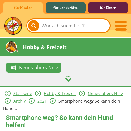
für Kinder
für Lehrkräfte
für Eltern
Lernen & Schule
Hobby & Freizeit
Neues übers Netz
Startseite
Hobby & Freizeit
Neues übers Netz
Spiel & Spaß
Mitreden & Mitmachen
Archiv
2021
Smartphone weg? So kann dein
Hund ...
Smartphone weg? So kann dein Hund
helfen!