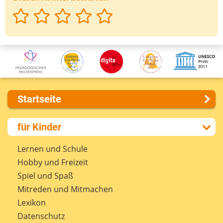
Startseite
Über uns
für Kinder
Presse
Kontakt
Lernen und Schule
Impressum
Hobby und Freizeit
Internet-ABC Sitemap
Spiel und Spaß
Barrierefreiheit
Mitreden und Mitmachen
Länderprojekte
Lexikon
Datenschutz