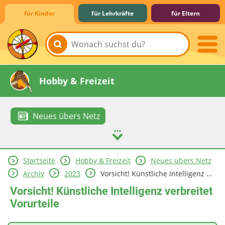
für Kinder
für Lehrkräfte
für Eltern
Lernen & Schule
Hobby & Freizeit
Neues übers Netz
Startseite
Hobby & Freizeit
Neues übers Netz
Spiel & Spaß
Mitreden & Mitmachen
Archiv
2023
Vorsicht! Künstliche Intelligenz ...
Vorsicht! Künstliche Intelligenz verbreitet
Vorurteile