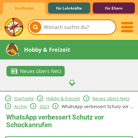
für Kinder
für Lehrkräfte
für Eltern
Lernen & Schule
Hobby & Freizeit
Neues übers Netz
Startseite
Hobby & Freizeit
Neues übers Netz
Spiel & Spaß
Mitreden & Mitmachen
Archiv
2023
WhatsApp verbessert Schutz vor ...
WhatsApp verbessert Schutz vor
Schockanrufen