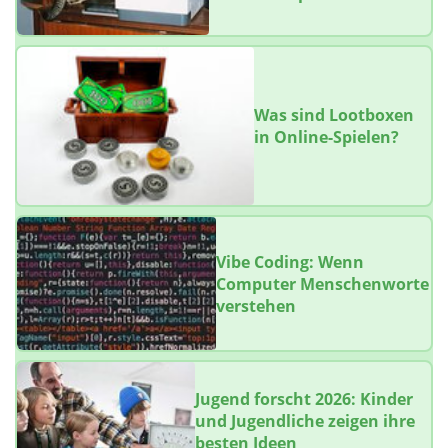
Was sind Lootboxen
in Online-Spielen?
Vibe Coding: Wenn
Computer Menschenworte
verstehen
Jugend forscht 2026: Kinder
und Jugendliche zeigen ihre
besten Ideen