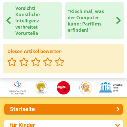
Vorsicht!
"Riech mal, was
Deine Nachricht
Künstliche
der Computer
Intelligenz
kann: Parfüms
verbreitet
erfinden!"
Vorurteile
Diesen Artikel bewerten
Startseite
Über uns
für Kinder