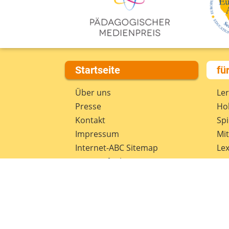
Startseite
fü
Über uns
Le
Presse
Hob
Kontakt
Spi
Impressum
Mi
Internet-ABC Sitemap
Lex
Barrierefreiheit
Da
Länderprojekte
Ne