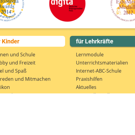
r Kinder
für Lehrkräfte
rnen und Schule
Lernmodule
by und Freizeit
Unterrichts­materialien
el und Spaß
Internet-ABC-Schule
treden und Mitmachen
Praxishilfen
ikon
Aktuelles
tenschutz
Materialbestellung
wsletter
Lexikon
Datenschutz
Newsletter
Spenden