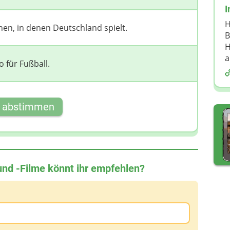
D
I
H
hen, in denen Deutschland spielt.
B
H
a
o für Fußball.
t abstimmen
und -Filme könnt ihr empfehlen?