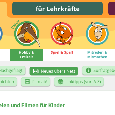
für Lehrkräfte
Hobby &
Spiel & Spaß
Mitreden &
Freizeit
Mitmachen
Nachgefragt
Surfratgeb
Neues übers Netz
hichten
Film ab!
Linktipps (von A-Z)
elen und Filmen für Kinder