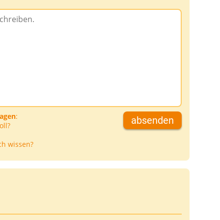
ragen
:
absenden
oll?
ch wissen?