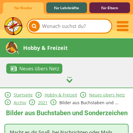
für Kinder
für Lehrkräfte
für Eltern
Lernen & Schule
Hobby & Freizeit
Neues übers Netz
Startseite
Hobby & Freizeit
Neues übers Netz
Spiel & Spaß
Mitreden & Mitmachen
Archiv
2021
Bilder aus Buchstaben und ...
Bilder aus Buchstaben und Sonderzeichen
Macht es dir Spaß, bei Nachrichten oder Mails