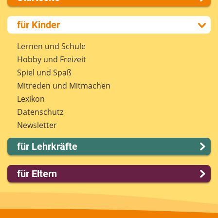
Über uns
für Kinder
Presse
Kontakt
Lernen und Schule
Impressum
Hobby und Freizeit
Internet-ABC Sitemap
Spiel und Spaß
Barrierefreiheit
Mitreden und Mitmachen
Länderprojekte
Lexikon
Datenschutz
Newsletter
für Lehrkräfte
Lernmodule
für Eltern
Unterrichts­materialien
Internet-ABC-Schule
Familie & Medien
Praxishilfen
Spieletipps & Lernsoftware