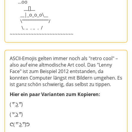
...oo
__[]__
__|_o_o_o\__
\"""""""""""""""/
\. .. . .. . /
~~~~~~~~~~~~~~~~~~~~~~~~
ASCII-Emojis gelten immer noch als "retro cool" –
also auf eine altmodische Art cool. Das "Lenny
Face" ist zum Beispiel 2012 entstanden, da
konnten Computer längst mit Bildern umgehen. Es
ist ganz schön schwierig, das selbst zu tippen.
Hier ein paar Varianten zum Kopieren:
( ͡° ͜ʖ ͡°)
( ͠° ͟ʖ ͡°)
ᕦ( ͡° ͜ʖ ͡°)ᕤ