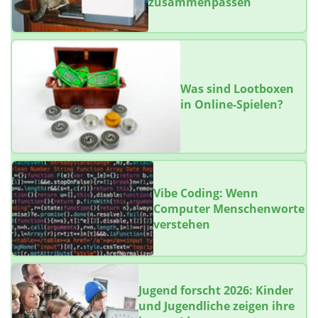
zusammenpassen
Was sind Lootboxen
in Online-Spielen?
Vibe Coding: Wenn
Computer Menschenworte
verstehen
Jugend forscht 2026: Kinder
und Jugendliche zeigen ihre