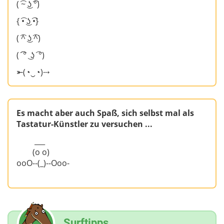
( ͡~ ͜ʖ ͡°)
{ ͡• ͜ʖ ͡•}
( ͡^ ͜ʖ ͡^)
( ͡͡ ° ͜ ʖ ͡ °)
⤜(◔‿◔)⤏
Es macht aber auch Spaß, sich selbst mal als
Tastatur-Künstler zu versuchen ...
___
(o o)
ooO--(_)--Ooo-
Surftipps