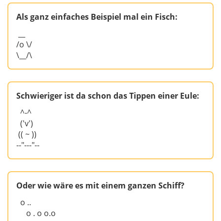
Als ganz einfaches Beispiel mal ein Fisch:
__
/o \/
\__/\
Schwieriger ist da schon das Tippen einer Eule:
^-^
('v')
(( ~ ))
--"---"--
Oder wie wäre es mit einem ganzen Schiff?
o ..
o . o o.o