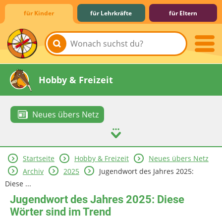
für Kinder
für Lehrkräfte
für Eltern
Lernen & Schule
Hobby & Freizeit
Neues übers Netz
Startseite
Hobby & Freizeit
Neues übers Netz
Spiel & Spaß
Mitreden & Mitmachen
Archiv
2025
Jugendwort des Jahres 2025:
Diese ...
Jugendwort des Jahres 2025: Diese
Wörter sind im Trend