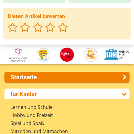
Diesen Artikel bewerten
Startseite
Über uns
für Kinder
Presse
Kontakt
Lernen und Schule
Impressum
Hobby und Freizeit
Internet-ABC Sitemap
Spiel und Spaß
Barrierefreiheit
Mitreden und Mitmachen