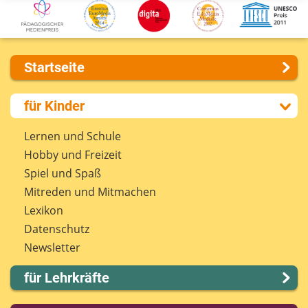
Startseite
Über uns
für Kinder
Presse
Kontakt
Lernen und Schule
Impressum
Hobby und Freizeit
Internet-ABC Sitemap
Spiel und Spaß
Barrierefreiheit
Mitreden und Mitmachen
Länderprojekte
Lexikon
Datenschutz
Newsletter
für Lehrkräfte