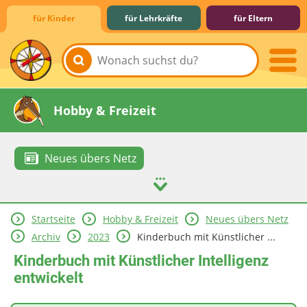
für Kinder
für Lehrkräfte
für Eltern
Lernen & Schule
Hobby & Freizeit
Neues übers Netz
Startseite
Hobby & Freizeit
Neues übers Netz
Spiel & Spaß
Mitreden & Mitmachen
Archiv
2023
Kinderbuch mit Künstlicher ...
Kinderbuch mit Künstlicher Intelligenz
entwickelt