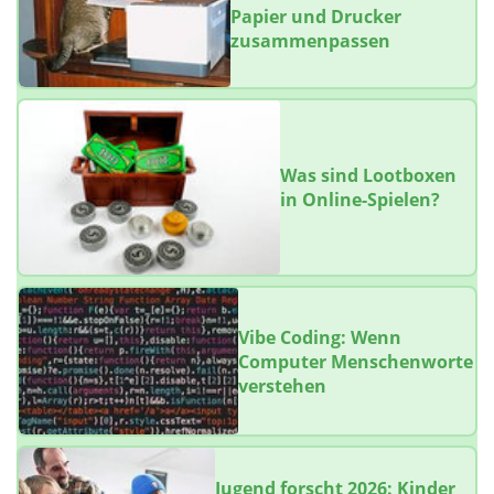
Papier und Drucker
zusammenpassen
Was sind Lootboxen
in Online-Spielen?
Vibe Coding: Wenn
Computer Menschenworte
verstehen
Jugend forscht 2026: Kinder