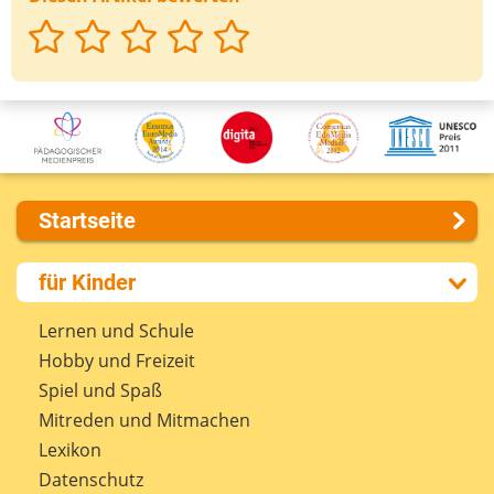
Startseite
Über uns
für Kinder
Presse
Kontakt
Lernen und Schule
Impressum
Hobby und Freizeit
Internet-ABC Sitemap
Spiel und Spaß
Barrierefreiheit
Mitreden und Mitmachen
Länderprojekte
Lexikon
Datenschutz