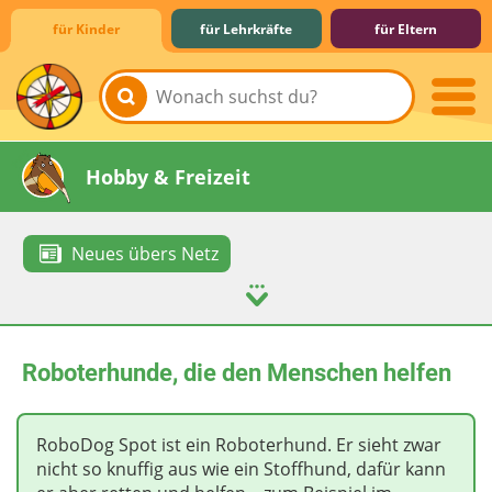
für Kinder
für Lehrkräfte
für Eltern
Lernen & Schule
Hobby & Freizeit
Neues übers Netz
Spiel & Spaß
Mitreden & Mitmachen
Roboterhunde, die den Menschen helfen
RoboDog Spot ist ein Roboterhund. Er sieht zwar
nicht so knuffig aus wie ein Stoffhund, dafür kann