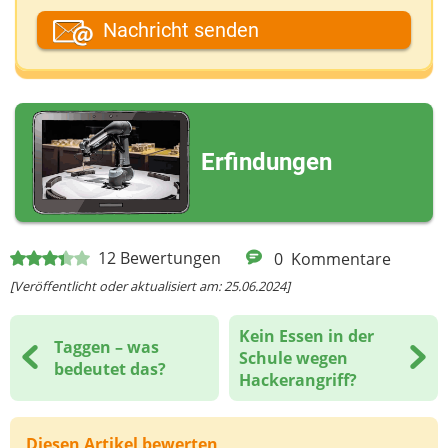
Dein Fantasiename
Nachricht senden
Deine E-Mail-Adresse (wenn du eine Antwort
möchtest)
Erfindungen
Deine Nachricht
12
Bewertungen
0
Kommentare
[Veröffentlicht oder aktualisiert am: 25.06.2024]
Kein Essen in der
Taggen – was
Schule wegen
bedeutet das?
Hackerangriff?
Diesen Artikel bewerten