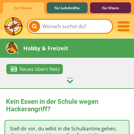
für Kinder
für Lehrkräfte
für Eltern
Lernen & Schule
Hobby & Freizeit
Neues übers Netz
Spiel & Spaß
Mitreden & Mitmachen
Kein Essen in der Schule wegen
Hackerangriff?
Stell dir vor, du willst in die Schulkantine gehen,