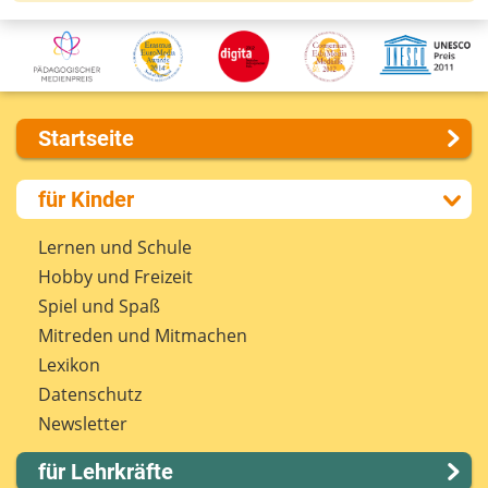
Startseite
Über uns
für Kinder
Presse
Kontakt
Lernen und Schule
Impressum
Hobby und Freizeit
Internet-ABC Sitemap
Spiel und Spaß
Barrierefreiheit
Mitreden und Mitmachen
Länderprojekte
Lexikon
Datenschutz
Newsletter
für Lehrkräfte