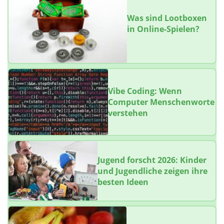
Was sind Lootboxen
in Online-Spielen?
Vibe Coding: Wenn
Computer Menschenworte
verstehen
Jugend forscht 2026: Kinder
und Jugendliche zeigen ihre
besten Ideen