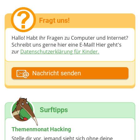
Fragt uns!
Hallo! Habt ihr Fragen zu Computer und Internet?
Schreibt uns gerne hier eine E-Mail! Hier geht's
zur
Datenschutzerklärung für Kinder.
Dein Fantasiename
Nachricht senden
Deine E-Mail-Adresse (wenn du eine Antwort
möchtest)
Surftipps
Deine Nachricht
Themenmonat Hacking
Stelle dir vor, jemand sieht sich ohne deine