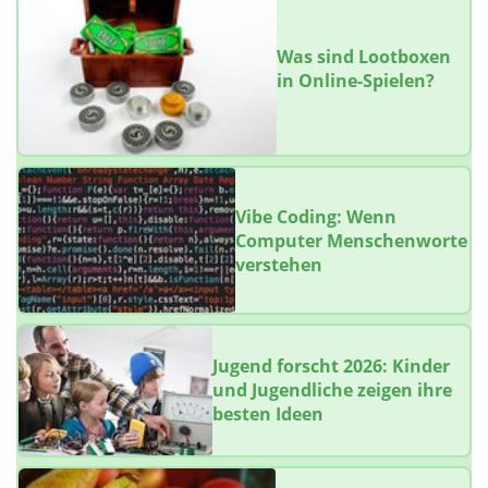
Was sind Lootboxen
in Online-Spielen?
Vibe Coding: Wenn
Computer Menschenworte
verstehen
Jugend forscht 2026: Kinder
und Jugendliche zeigen ihre
besten Ideen