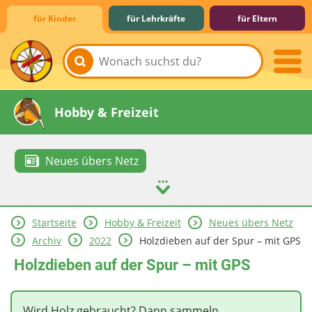
für Kinder
für Lehrkräfte
für Eltern
Lernen & Schule
Hobby & Freizeit
Neues übers Netz
Startseite
Hobby & Freizeit
Neues übers Netz
Spiel & Spaß
Mitreden & Mitmachen
Archiv
2022
Holzdieben auf der Spur – mit GPS
Holzdieben auf der Spur – mit GPS
Wird Holz gebraucht? Dann sammeln