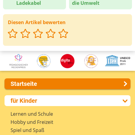
Ladekabel
die Umwelt
Diesen Artikel bewerten
Startseite
Über uns
für Kinder
Presse
Kontakt
Lernen und Schule
Impressum
Hobby und Freizeit
Internet-ABC Sitemap
Spiel und Spaß