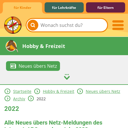
für Kinder
für Lehrkräfte
für Eltern
Lernen & Schule
Hobby & Freizeit
Neues übers Netz
Startseite
Hobby & Freizeit
Neues übers Netz
Spiel & Spaß
Mitreden & Mitmachen
Archiv
2022
2022
Alle Neues übers Netz-Meldungen des