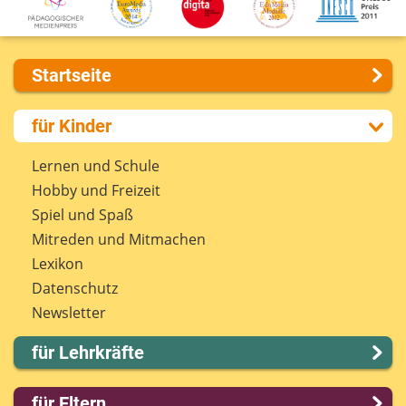
Startseite
Über uns
für Kinder
Presse
Kontakt
Lernen und Schule
Impressum
Hobby und Freizeit
Internet-ABC Sitemap
Spiel und Spaß
Barrierefreiheit
Mitreden und Mitmachen
Länderprojekte
Lexikon
Datenschutz
Newsletter
für Lehrkräfte
Lernmodule
für Eltern