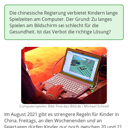
Die chinesische Regierung verbietet Kindern lange
Spielzeiten am Computer. Der Grund: Zu langes
Spielen am Bildschirm sei schlecht für die
Gesundheit. Ist das Verbot die richtige Lösung?
Computerspieler; Bild: Find-das-Bild.de / Michael Schnell
Im August 2021 gibt es strengere Regeln für Kinder in
China. Freitags, an den Wochenenden und an
Feiertagen dürfen Kinder nur noch zwischen 20 und 21