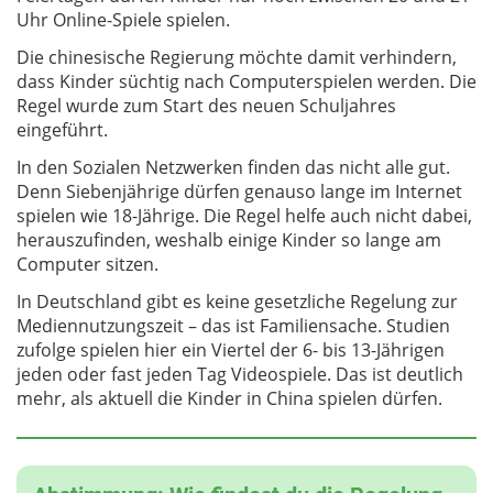
Uhr Online-Spiele spielen.
Die chinesische Regierung möchte damit verhindern,
dass Kinder süchtig nach Computerspielen werden. Die
Regel wurde zum Start des neuen Schuljahres
eingeführt.
In den Sozialen Netzwerken finden das nicht alle gut.
Denn Siebenjährige dürfen genauso lange im Internet
spielen wie 18-Jährige. Die Regel helfe auch nicht dabei,
herauszufinden, weshalb einige Kinder so lange am
Computer sitzen.
In Deutschland gibt es keine gesetzliche Regelung zur
Mediennutzungszeit – das ist Familiensache. Studien
zufolge spielen hier ein Viertel der 6- bis 13-Jährigen
jeden oder fast jeden Tag Videospiele. Das ist deutlich
mehr, als aktuell die Kinder in China spielen dürfen.