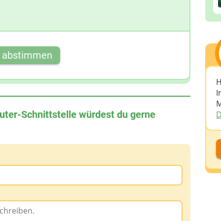
t abstimmen
H
I
M
uter-Schnittstelle würdest du gerne
D
D
D
A