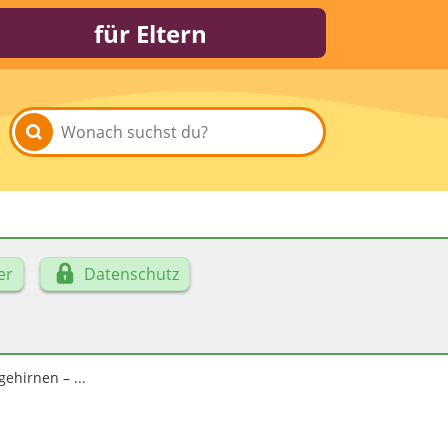
für Eltern
er
Datenschutz
hirnen – ...