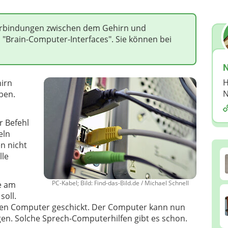
Verbindungen zwischen dem Gehirn und
"Brain-Computer-Interfaces". Sie können bei
N
H
irn
N
ben.
r Befehl
eln
n nicht
lle
PC-Kabel; Bild: Find-das-Bild.de / Michael Schnell
e am
soll.
ren Computer geschickt. Der Computer kann nun
n. Solche Sprech-Computerhilfen gibt es schon.