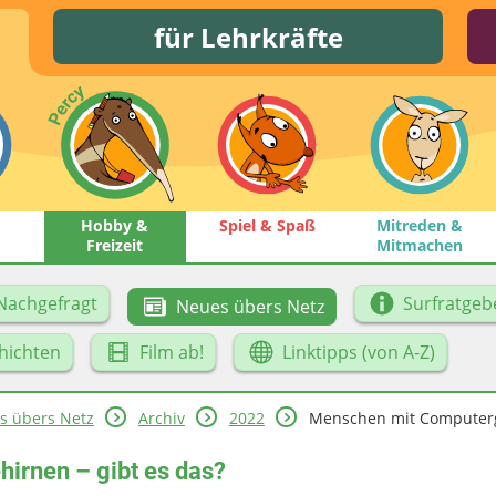
für Lehrkräfte
Hobby &
Spiel & Spaß
Mitreden &
Freizeit
Mitmachen
Nachgefragt
Surfratgeb
Neues übers Netz
hichten
Film ab!
Linktipps (von A-Z)
s übers Netz
Archiv
2022
Menschen mit Computerge
irnen – gibt es das?