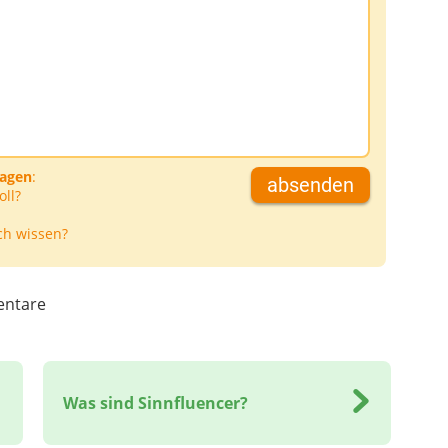
D
ragen
:
absenden
oll?
ch wissen?
ntare
Was sind Sinnfluencer?