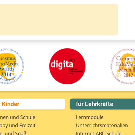
r Kinder
für Lehrkräfte
rnen und Schule
Lernmodule
by und Freizeit
Unterrichts­materialien
el und Spaß
Internet-ABC-Schule