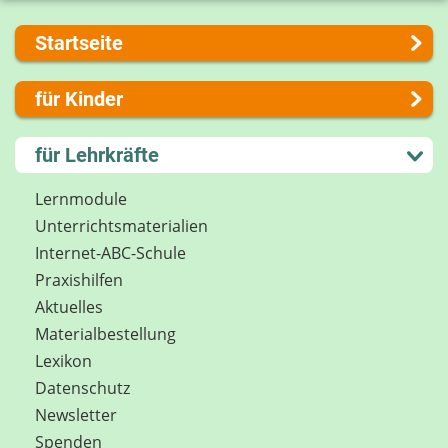
Startseite
Über uns
für Kinder
Presse
Kontakt
Lernen und Schule
für Lehrkräfte
Impressum
Hobby und Freizeit
Internet-ABC Sitemap
Spiel und Spaß
Lernmodule
Barrierefreiheit
Mitreden und Mitmachen
Unterrichts­materialien
Länderprojekte
Lexikon
Internet-ABC-Schule
Datenschutz
Praxishilfen
Newsletter
Aktuelles
Materialbestellung
Lexikon
Datenschutz
Newsletter
Spenden