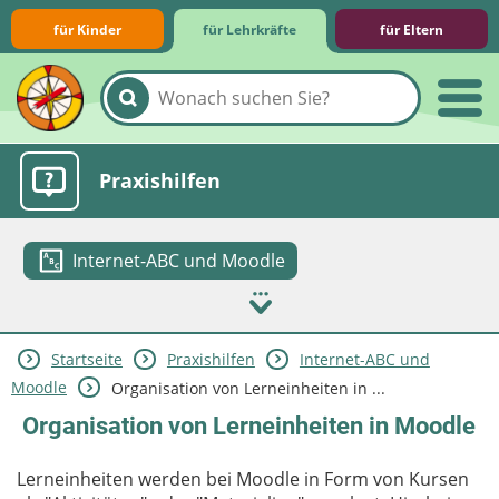
für Kinder
für Lehrkräfte
für Eltern
Lernmodule
Unterrichts­materialien
Internet-ABC-Schule
Praxishilfen
Internet-ABC und Moodle
Startseite
Praxishilfen
Internet-ABC und
Aktuelles
Moodle
Organisation von Lerneinheiten in ...
Organisation von Lerneinheiten in Moodle
Lerneinheiten werden bei Moodle in Form von Kursen