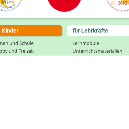
r Kinder
für Lehrkräfte
rnen und Schule
Lernmodule
by und Freizeit
Unterrichts­materialien
el und Spaß
Internet-ABC-Schule
treden und Mitmachen
Praxishilfen
ikon
Aktuelles
tenschutz
Materialbestellung
wsletter
Lexikon
Datenschutz
Newsletter
Spenden