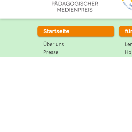
Startseite
fü
Über uns
Le
Presse
Hob
Kontakt
Spi
Impressum
Mi
Internet-ABC Sitemap
Lex
Barrierefreiheit
Da
Länderprojekte
Ne