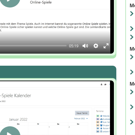
Mo
Play
05:19
Mo
Mute
Einstellungen
Enter
fullscreen
Mo