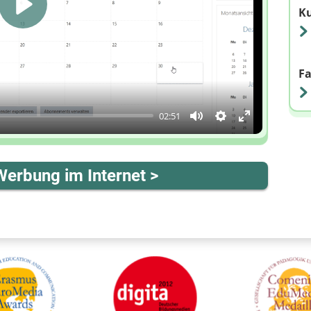
Ku
Play
F
02:51
Mute
Einstellungen
Enter
fullscreen
erbung im Internet >