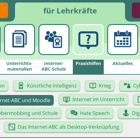
für Lehrkräfte
Unterrichts­
Internet-
Praxishilfen
Aktuelles
materialien
ABC-Schule
on
Künstliche Intelligenz
Krieg
Cy
Internet im Unterricht
ernet-ABC und Moodle
ybermobbing und Schule
Hate Speech
Dig
Das Internet-ABC als Desktop-Verknüpfung