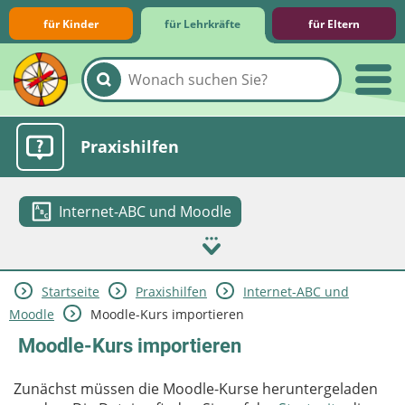
für Kinder
für Lehrkräfte
für Eltern
Lernmodule
Unterrichts­materialien
Internet-ABC-Schule
Praxishilfen
Internet-ABC und Moodle
Startseite
Praxishilfen
Internet-ABC und
Aktuelles
Moodle
Moodle-Kurs importieren
Moodle-Kurs importieren
Zunächst müssen die Moodle-Kurse heruntergeladen