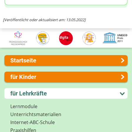
[Veröffentlicht oder aktualisiert am: 13.05.2022]
Startseite
Über uns
für Kinder
Presse
Kontakt
Lernen und Schule
für Lehrkräfte
Impressum
Hobby und Freizeit
Internet-ABC Sitemap
Spiel und Spaß
Lernmodule
Barrierefreiheit
Mitreden und Mitmachen
Unterrichts­materialien
Länderprojekte
Lexikon
Internet-ABC-Schule
Datenschutz
Praxishilfen