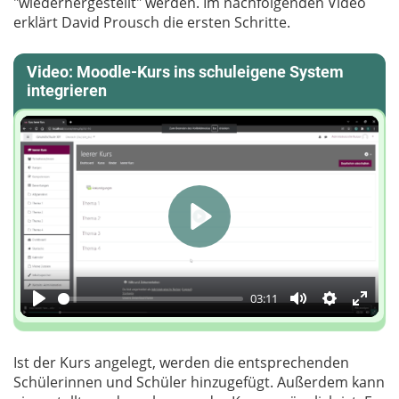
"wiederhergestellt" werden. Im nachfolgenden Video
erklärt David Prousch die ersten Schritte.
Video: Moodle-Kurs ins schuleigene System
integrieren
Play
03:11
Play
Mute
Einstellun
Enter
fulls
Ist der Kurs angelegt, werden die entsprechenden
Schülerinnen und Schüler hinzugefügt. Außerdem kann