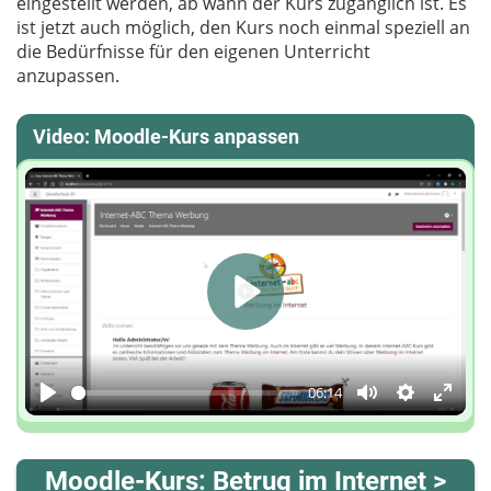
eingestellt werden, ab wann der Kurs zugänglich ist. Es
ist jetzt auch möglich, den Kurs noch einmal speziell an
die Bedürfnisse für den eigenen Unterricht
anzupassen.
Video: Moodle-Kurs anpassen
Play
06:14
Play
Mute
Einstellun
Enter
fulls
Moodle-Kurs: Betrug im Internet >