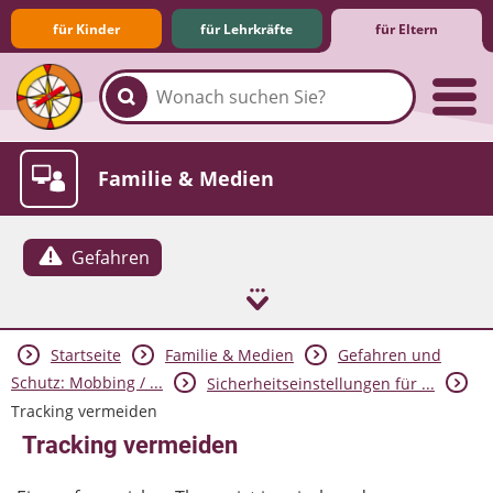
für Kinder
für Lehrkräfte
für Eltern
Familie & Medien
Gefahren
Startseite
Familie & Medien
Gefahren und
Spieletipps & Lernsoftware
Die Jüngsten im Netz
Lexikon
Aktuelles
Schutz: Mobbing / ...
Sicherheitseinstellungen für ...
Tracking vermeiden
Tracking vermeiden