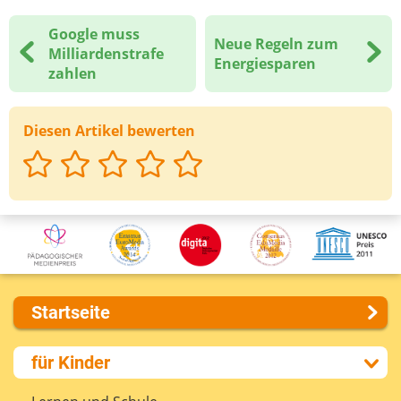
Google muss
Neue Regeln zum
Milliardenstrafe
Energiesparen
zahlen
Diesen Artikel bewerten
Startseite
Über uns
für Kinder
Presse
Kontakt