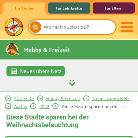
für Kinder
für Lehrkräfte
für Eltern
Lernen & Schule
Hobby & Freizeit
Neues übers Netz
Startseite
Hobby & Freizeit
Neues übers Netz
Spiel & Spaß
Mitreden & Mitmachen
Archiv
2022
Diese Städte sparen bei der ...
Diese Städte sparen bei der
Weihnachtsbeleuchtung