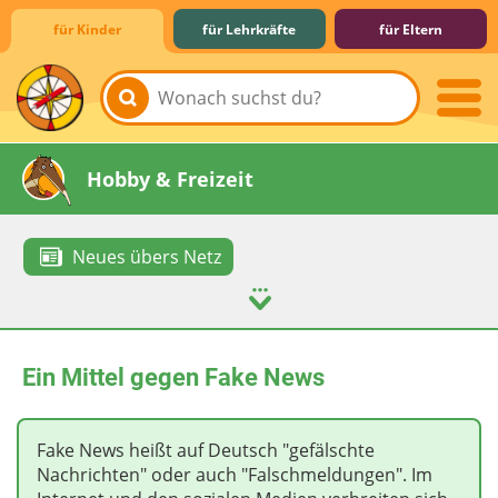
für Kinder
für Lehrkräfte
für Eltern
Lernen & Schule
Hobby & Freizeit
Neues übers Netz
Spiel & Spaß
Mitreden & Mitmachen
Ein Mittel gegen Fake News
Fake News heißt auf Deutsch "gefälschte
Nachrichten" oder auch "Falschmeldungen". Im