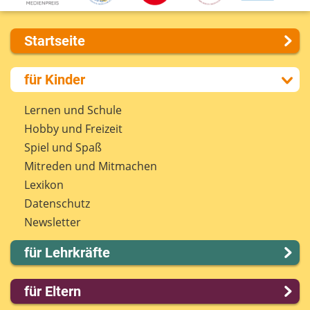
Startseite
Über uns
für Kinder
Presse
Kontakt
Lernen und Schule
Impressum
Hobby und Freizeit
Internet-ABC Sitemap
Spiel und Spaß
Barrierefreiheit
Mitreden und Mitmachen
Länderprojekte
Lexikon
Datenschutz
Newsletter
für Lehrkräfte
Lernmodule
für Eltern
Unterrichts­materialien