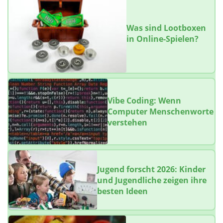
Was sind Lootboxen
in Online-Spielen?
Vibe Coding: Wenn
Computer Menschenworte
verstehen
Jugend forscht 2026: Kinder
und Jugendliche zeigen ihre
besten Ideen