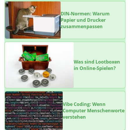
DIN-Normen: Warum
Papier und Drucker
zusammenpassen
Was sind Lootboxen
in Online-Spielen?
Vibe Coding: Wenn
Computer Menschenworte
verstehen