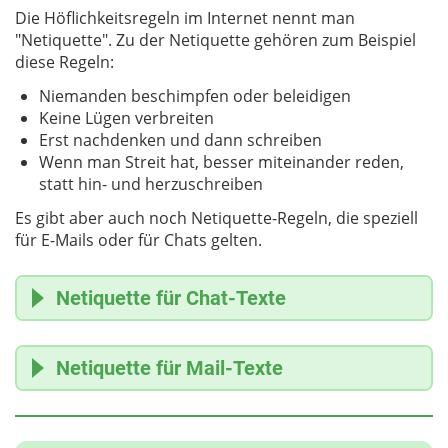
Die Höflichkeitsregeln im Internet nennt man
"Netiquette". Zu der Netiquette gehören zum Beispiel
diese Regeln:
Niemanden beschimpfen oder beleidigen
Keine Lügen verbreiten
Erst nachdenken und dann schreiben
Wenn man Streit hat, besser miteinander reden,
statt hin- und herzuschreiben
Es gibt aber auch noch Netiquette-Regeln, die speziell
für E-Mails oder für Chats gelten.
Netiquette für Chat-Texte
Unsere Texte in Chats kann man mit kleinen
Netiquette für Mail-Texte
Notizzetteln vergleichen, die wir uns hin und her
schicken. Meistens schreiben wir so im
Freundeskreis oder in der Familie. Darum dürfen
"Mail" bedeutet auf Deutsch eigentlich "Post", oft
diese Texte etwas lockerer geschrieben sein: "Hey,
wird es aber als "Brief" übersetzt. Eine Mail