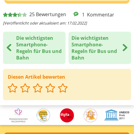
Deine E-Mail-Adresse (wenn du eine Antwort
25
Bewertungen
1
Kommentar
möchtest)
[Veröffentlicht oder aktualisiert am: 17.02.2022]
Die wichtigsten
Die wichtigsten
Deine Nachricht
Smartphone-
Smartphone-
Regeln für Bus und
Regeln für Bus und
Bahn
Bahn
Diesen Artikel bewerten