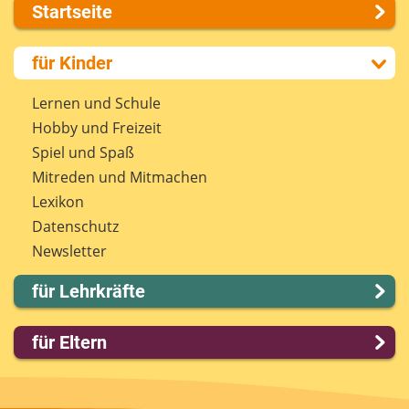
Startseite
Über uns
für Kinder
Presse
Kontakt
Lernen und Schule
Impressum
Hobby und Freizeit
Internet-ABC Sitemap
Spiel und Spaß
Barrierefreiheit
Mitreden und Mitmachen
Länderprojekte
Lexikon
Datenschutz
Newsletter
für Lehrkräfte
Lernmodule
für Eltern
Unterrichts­materialien
Internet-ABC-Schule
Familie & Medien
Praxishilfen
Spieletipps & Lernsoftware