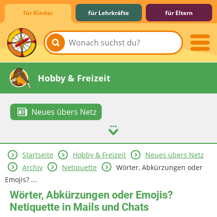
für Kinder
für Lehrkräfte
für Eltern
Lernen & Schule
Hobby & Freizeit
Neues übers Netz
Startseite
Hobby & Freizeit
Neues übers Netz
Spiel & Spaß
Mitreden & Mitmachen
Archiv
Netiquette
Wörter, Abkürzungen oder
Emojis? ...
Wörter, Abkürzungen oder Emojis?
Netiquette in Mails und Chats