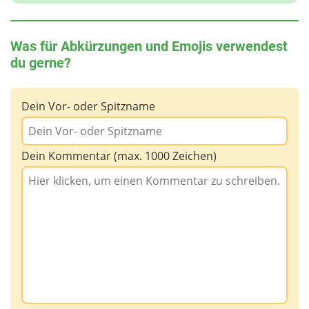
dem Chat benutzt man nicht.
Am Ende einer Mail schreibt man einen
Was für Abkürzungen und Emojis verwendest
Abschiedsgruß. "Viele Grüße Sascha" (= locker)
du gerne?
oder höflich zum Beispiel: "Mit freundlichen
Grüßen Sascha Schmitz".
Dein Vor- oder Spitzname
Dein Kommentar (max. 1000 Zeichen)