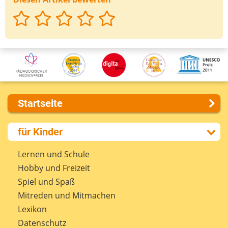
Startseite
Über uns
für Kinder
Presse
Kontakt
Lernen und Schule
Impressum
Hobby und Freizeit
Internet-ABC Sitemap
Spiel und Spaß
Barrierefreiheit
Mitreden und Mitmachen
Länderprojekte
Lexikon
Datenschutz