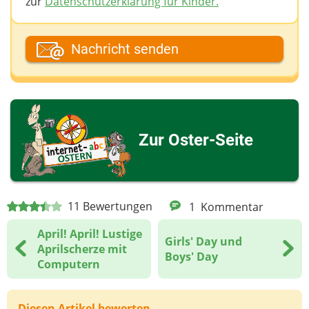
zur
Datenschutzerklärung für Kinder.
Dein Fantasiename
Nachricht senden
Deine E-Mail-Adresse (wenn du eine Antwort
möchtest)
Zur Oster-Seite
Deine Nachricht
11
Bewertungen
1
Kommentar
April! April! Lustige
Girls' Day und
Aprilscherze mit
Boys' Day
Computern
Diesen Artikel bewerten