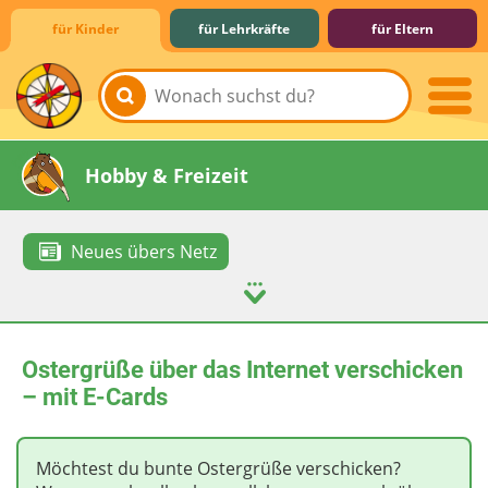
für Kinder
für Lehrkräfte
für Eltern
Lernen & Schule
Hobby & Freizeit
Neues übers Netz
Spiel & Spaß
Mitreden & Mitmachen
Ostergrüße über das Internet verschicken
– mit E-Cards
Möchtest du bunte Ostergrüße verschicken?