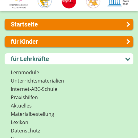
Startseite
Über uns
für Kinder
Presse
Kontakt
Lernen und Schule
für Lehrkräfte
Impressum
Hobby und Freizeit
Internet-ABC Sitemap
Spiel und Spaß
Lernmodule
Barrierefreiheit
Mitreden und Mitmachen
Unterrichts­materialien
Länderprojekte
Lexikon
Internet-ABC-Schule
Datenschutz
Praxishilfen
Newsletter
Aktuelles
Materialbestellung
Lexikon
Datenschutz