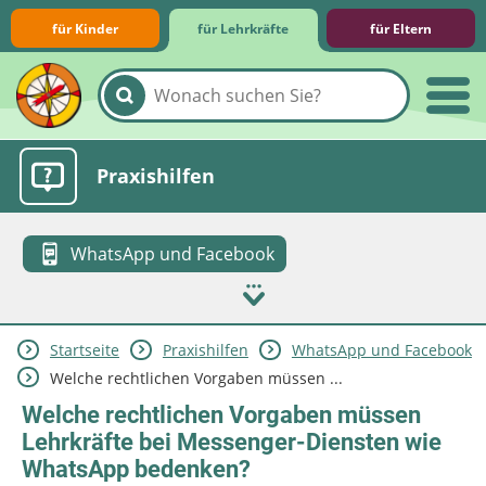
für Kinder
für Lehrkräfte
für Eltern
Lernmodule
Unterrichts­materialien
Internet-ABC-Schule
Praxishilfen
WhatsApp und Facebook
Startseite
Praxishilfen
WhatsApp und Facebook
Aktuelles
Welche rechtlichen Vorgaben müssen ...
Welche rechtlichen Vorgaben müssen
Lehrkräfte bei Messenger-Diensten wie
WhatsApp bedenken?