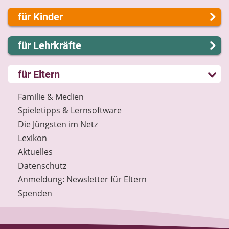
Über uns
für Kinder
Presse
Kontakt
Lernen und Schule
für Lehrkräfte
Impressum
Hobby und Freizeit
Internet-ABC Sitemap
Spiel und Spaß
Lernmodule
für Eltern
Barrierefreiheit
Mitreden und Mitmachen
Unterrichts­materialien
Länderprojekte
Lexikon
Internet-ABC-Schule
Familie & Medien
Datenschutz
Praxishilfen
Spieletipps & Lernsoftware
Newsletter
Aktuelles
Die Jüngsten im Netz
Materialbestellung
Lexikon
Lexikon
Aktuelles
Datenschutz
Datenschutz
Newsletter
Anmeldung: Newsletter für Eltern
Spenden
Spenden