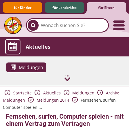
für Kinder
für Lehrkräfte
für Eltern
Familie & Medien
Spieletipps & Lernsoftware
Die Jüngsten im Netz
Lexikon
Aktuelles
Meldungen
Startseite
Aktuelles
Meldungen
Archiv:
Meldungen
Meldungen 2014
Fernsehen, surfen,
Computer spielen ...
Fernsehen, surfen, Computer spielen - mit
einem Vertrag zum Vertragen