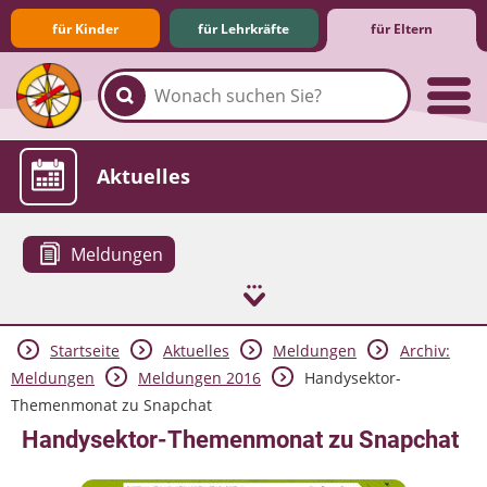
für Kinder
für Lehrkräfte
für Eltern
Familie & Medien
Spieletipps & Lernsoftware
Die Jüngsten im Netz
Lexikon
Aktuelles
Meldungen
Startseite
Aktuelles
Meldungen
Archiv:
Meldungen
Meldungen 2016
Handysektor-
Themenmonat zu Snapchat
Handysektor-Themenmonat zu Snapchat