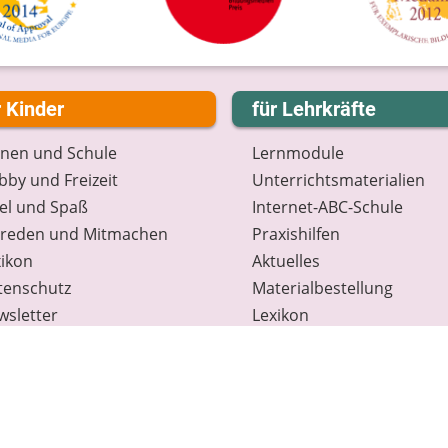
r Kinder
für Lehrkräfte
rnen und Schule
Lernmodule
by und Freizeit
Unterrichts­materialien
el und Spaß
Internet-ABC-Schule
treden und Mitmachen
Praxishilfen
ikon
Aktuelles
tenschutz
Materialbestellung
wsletter
Lexikon
Datenschutz
Newsletter
Spenden