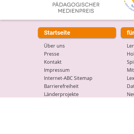
Startseite
fü
Über uns
Le
Presse
Hob
Kontakt
Spi
Impressum
Mi
Internet-ABC Sitemap
Lex
Barrierefreiheit
Da
Länderprojekte
Ne