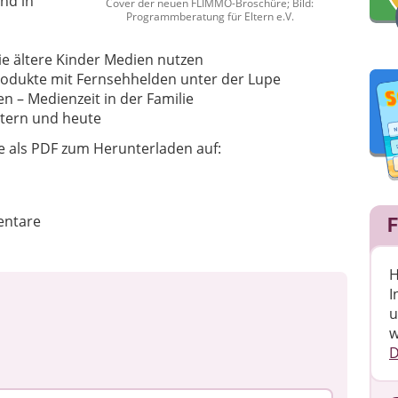
nd in
Cover der neuen FLIMMO-Broschüre; Bild:
Programmberatung für Eltern e.V.
ie ältere Kinder Medien nutzen
odukte mit Fernsehhelden unter der Lupe
 – Medienzeit in der Familie
stern und heute
e als PDF zum Herunterladen auf:
ntare
F
H
I
u
w
D