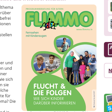
elthema
arüber
befrei
tionen
stellen
der und
en und
N
iner
ie sich
n sie
elche
te für
ema? Die