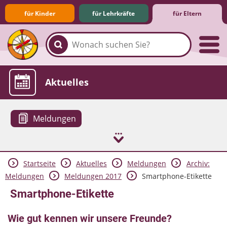
für Kinder
für Lehrkräfte
für Eltern
Familie & Medien
Spieletipps & Lernsoftware
Die Jüngsten im Netz
Lexikon
Aktuelles
Meldungen
Startseite
Aktuelles
Meldungen
Archiv:
Meldungen
Meldungen 2017
Smartphone-Etikette
Smartphone-Etikette
Wie gut kennen wir unsere Freunde?