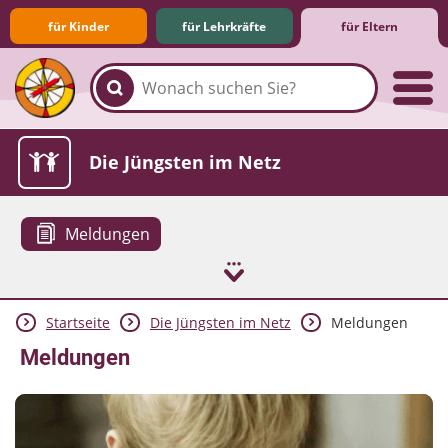
für Kinder
für Lehrkräfte
für Eltern
Familie & Medien
Spieletipps & Lernsoftware
Die Jüngsten im Netz
Meldungen
Startseite
Die Jüngsten im Netz
Meldungen
Lexikon
Aktuelles
Meldungen