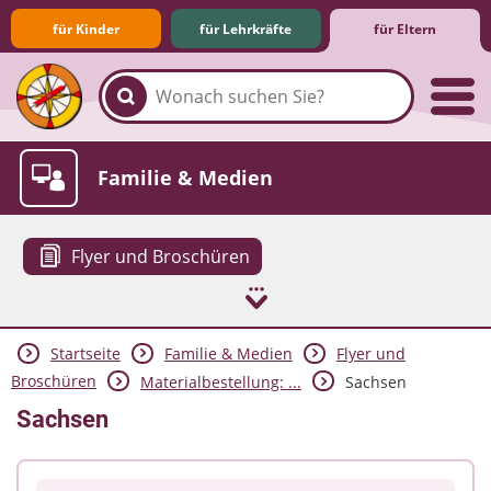
für Kinder
für Lehrkräfte
für Eltern
Familie & Medien
Flyer und Broschüren
Startseite
Familie & Medien
Flyer und
Spieletipps & Lernsoftware
Die Jüngsten im Netz
Lexikon
Aktuelles
Broschüren
Materialbestellung: ...
Sachsen
Sachsen