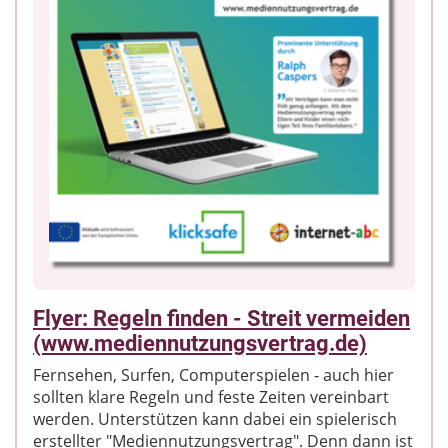
Empfehlungen zum Einstieg ins Internet geliefert.
Wichtig ist dabei das Gemeinsame von Eltern und
Kinder. Denn Regeln alleine sind nicht alles.
Ebenso notwendig ist es, ein gegenseitiges
Vertrauen aufzubauen, Interesse zu zeigen, Hilfe
anzubieten und Vorbild zu sein. Nur so können
Kinder lernen, Medien selbstständig und
verantwortungsvoll zu nutzen.
Flyer: Regeln finden - Streit vermeiden
(www.mediennutzungsvertrag.de)
Fernsehen, Surfen, Computerspielen - auch hier
sollten klare Regeln und feste Zeiten vereinbart
werden. Unterstützen kann dabei ein spielerisch
erstellter "Mediennutzungsvertrag". Denn dann ist