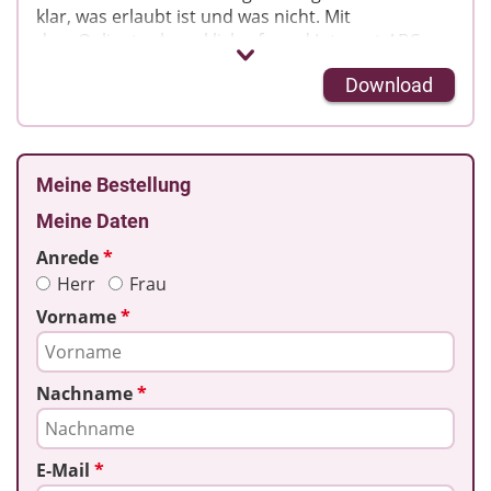
klar, was erlaubt ist und was nicht. Mit
dem
Onlinetool
von klicksafe und Internet-ABC
können Eltern gemeinsam mit ihren Kindern
Download
medienübergreifend Regeln in einem "Vertrag"
festhalten und individuell Kompromisse
aushandeln.
Der Flyer erläutert das Tool und seine Funktionen
Meine Bestellung
und gibt allgemeine Tipps zur Medienerziehung.
Meine Daten
Anrede
*
Herr
Frau
Vorname
*
Nachname
*
E-Mail
*