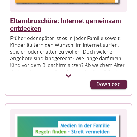
Elternbroschüre: Internet gemeinsam
entdecken
Früher oder später ist es in jeder Familie soweit:
Kinder äußern den Wunsch, im Internet surfen,
spielen oder chatten zu wollen. Doch welche
Angebote sind kindgerecht? Wie lange darf mein
Kind vor dem Bildschirm sitzen? Ab welchem Alter
darf es ein eigenes Smartphone besitzen? Darf
oder soll ich kontrollieren, was mein Kind im
Download
Internet macht? Wenn es darum geht, Kinder
verantwortungsvoll in die digitale Medienwelt zu
begleiten, sind viele Eltern verunsichert.
Die Elternbroschüre "Internet gemeinsam
entdecken" informiert kompakt, wie Eltern ihre
Kinder bei den ersten Schritten ins Netz begleiten
können. Alltägliche Fragen rund um die
Mediennutzung werden beantwortet, Tipps und