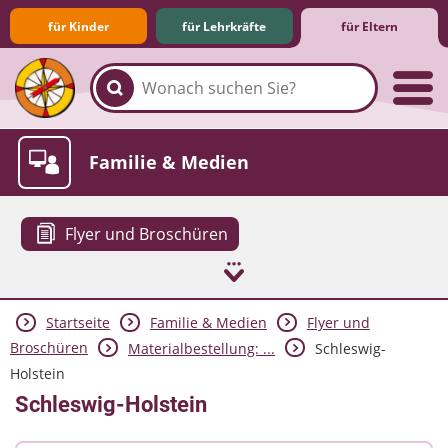
für Kinder
für Lehrkräfte
für Eltern
Familie & Medien
Flyer und Broschüren
Startseite
Familie & Medien
Flyer und
Spieletipps & Lernsoftware
Die Jüngsten im Netz
Lexikon
Aktuelles
Broschüren
Materialbestellung: ...
Schleswig-
Holstein
Schleswig-Holstein