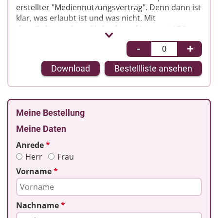
erstellter "Mediennutzungsvertrag". Denn dann ist
klar, was erlaubt ist und was nicht. Mit
dem
Onlinetool
von klicksafe und Internet-ABC
können Eltern gemeinsam mit ihren Kindern
-
+
medienübergreifend Regeln in einem "Vertrag"
festhalten und individuell Kompromisse
Download
Bestellliste ansehen
aushandeln.
Der Flyer erläutert das Tool und seine Funktionen
und gibt allgemeine Tipps zur Medienerziehung.
Meine Bestellung
Meine Daten
Anrede
*
Herr
Frau
Vorname
*
Nachname
*