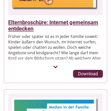
Elternbroschüre: Internet gemeinsam
entdecken
Früher oder später ist es in jeder Familie soweit:
Kinder äußern den Wunsch, im Internet surfen,
spielen oder chatten zu wollen. Doch welche
Angebote sind kindgerecht? Wie lange darf mein
Kind vor dem Bildschirm sitzen? Ab welchem Alter
darf es ein eigenes Smartphone besitzen? Darf
oder soll ich kontrollieren, was mein Kind im
Download
Internet macht? Wenn es darum geht, Kinder
verantwortungsvoll in die digitale Medienwelt zu
begleiten, sind viele Eltern verunsichert.
Die Elternbroschüre "Internet gemeinsam
entdecken" informiert kompakt, wie Eltern ihre
Kinder bei den ersten Schritten ins Netz begleiten
können. Alltägliche Fragen rund um die