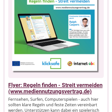
Mediennutzung werden beantwortet, Tipps und
Empfehlungen zum Einstieg ins Internet geliefert.
Wichtig ist dabei das Gemeinsame von Eltern und
Kinder. Denn Regeln alleine sind nicht alles.
Ebenso notwendig ist es, ein gegenseitiges
Vertrauen aufzubauen, Interesse zu zeigen, Hilfe
anzubieten und Vorbild zu sein. Nur so können
Kinder lernen, Medien selbstständig und
verantwortungsvoll zu nutzen.
Flyer: Regeln finden - Streit vermeiden
(www.mediennutzungsvertrag.de)
Fernsehen, Surfen, Computerspielen - auch hier
sollten klare Regeln und feste Zeiten vereinbart
werden. Unterstützen kann dabei ein spielerisch