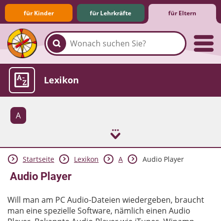
für Kinder
für Lehrkräfte
für Eltern
Familie & Medien
Spieletipps & Lernsoftware
Die Jüngsten im Netz
Lexikon
A
Startseite
Lexikon
A
Audio Player
Aktuelles
Audio Player
Will man am PC Audio-Dateien wiedergeben, braucht
man eine spezielle Software, nämlich einen Audio