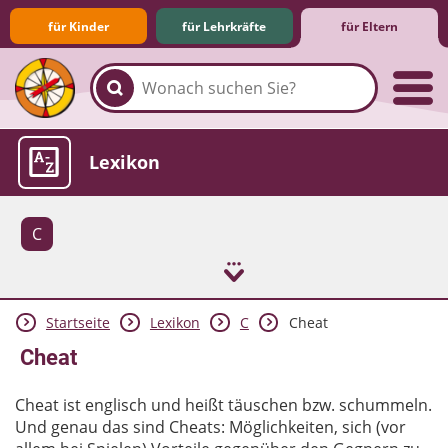
für Kinder
für Lehrkräfte
für Eltern
Familie & Medien
Spieletipps & Lernsoftware
Die Jüngsten im Netz
Lexikon
C
Startseite
Lexikon
C
Cheat
Aktuelles
Cheat
Cheat ist englisch und heißt täuschen bzw. schummeln.
Und genau das sind Cheats: Möglichkeiten, sich (vor