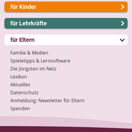
Über uns
für Kinder
Presse
Kontakt
Lernen und Schule
für Lehrkräfte
Impressum
Hobby und Freizeit
Internet-ABC Sitemap
Spiel und Spaß
Lernmodule
für Eltern
Barrierefreiheit
Mitreden und Mitmachen
Unterrichts­materialien
Länderprojekte
Lexikon
Internet-ABC-Schule
Familie & Medien
Datenschutz
Praxishilfen
Spieletipps & Lernsoftware
Newsletter
Aktuelles
Die Jüngsten im Netz
Materialbestellung
Lexikon
Lexikon
Aktuelles
Datenschutz
Datenschutz
Newsletter
Anmeldung: Newsletter für Eltern
Spenden
Spenden