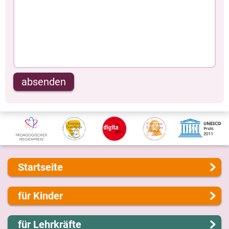
absenden
Startseite
Über uns
für Kinder
Presse
Kontakt
Lernen und Schule
für Lehrkräfte