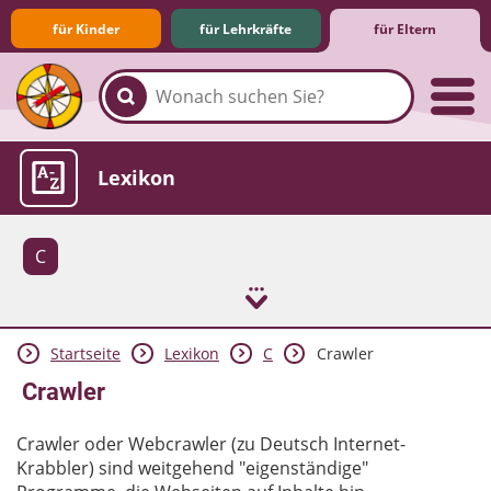
für Kinder
für Lehrkräfte
für Eltern
Familie & Medien
Spieletipps & Lernsoftware
Die Jüngsten im Netz
Lexikon
C
Startseite
Lexikon
C
Crawler
Aktuelles
Crawler
Crawler oder Webcrawler (zu Deutsch Internet-
Krabbler) sind weitgehend "eigenständige"