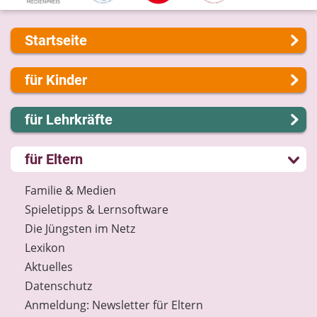
Startseite
Über uns
für Kinder
Presse
Kontakt
Lernen und Schule
für Lehrkräfte
Impressum
Hobby und Freizeit
Internet-ABC Sitemap
Spiel und Spaß
Lernmodule
für Eltern
Barrierefreiheit
Mitreden und Mitmachen
Unterrichts­materialien
Länderprojekte
Lexikon
Internet-ABC-Schule
Familie & Medien
Datenschutz
Praxishilfen
Spieletipps & Lernsoftware
Newsletter
Aktuelles
Die Jüngsten im Netz
Materialbestellung
Lexikon
Lexikon
Aktuelles
Datenschutz
Datenschutz
Newsletter
Anmeldung: Newsletter für Eltern