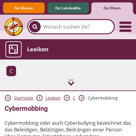
für Kinder
für Lehrkräfte
für Eltern
Familie & Medien
Spieletipps & Lernsoftware
Die Jüngsten im Netz
Lexikon
C
Startseite
Lexikon
C
Cybermobbing
Aktuelles
Cybermobbing
Cybermobbing oder auch Cyberbullying bezeichnet das
das Beleidigen, Belästigen, Bedrängen einer Person