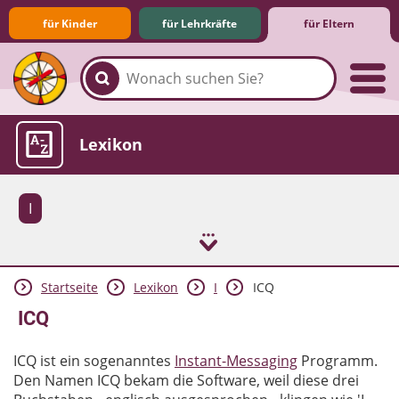
für Kinder
für Lehrkräfte
für Eltern
Familie & Medien
Spieletipps & Lernsoftware
Die Jüngsten im Netz
Lexikon
I
Startseite
Lexikon
I
ICQ
Aktuelles
ICQ
ICQ ist ein sogenanntes
Instant-Messaging
Programm.
Den Namen ICQ bekam die Software, weil diese drei