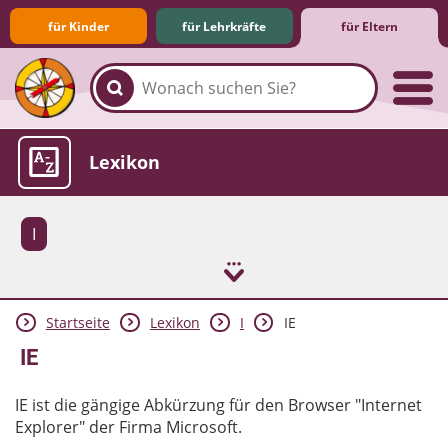
für Kinder
für Lehrkräfte
für Eltern
Familie & Medien
Spieletipps & Lernsoftware
Die Jüngsten im Netz
Lexikon
I
Startseite
Lexikon
I
IE
Aktuelles
IE
IE ist die gängige Abkürzung für den Browser "Internet
Explorer" der Firma Microsoft.