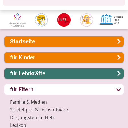
Startseite
Über uns
für Kinder
Presse
Kontakt
Lernen und Schule
für Lehrkräfte
Impressum
Hobby und Freizeit
Internet-ABC Sitemap
Spiel und Spaß
Lernmodule
für Eltern
Barrierefreiheit
Mitreden und Mitmachen
Unterrichts­materialien
Länderprojekte
Lexikon
Internet-ABC-Schule
Familie & Medien
Datenschutz
Praxishilfen
Spieletipps & Lernsoftware
Newsletter
Aktuelles
Die Jüngsten im Netz
Materialbestellung
Lexikon