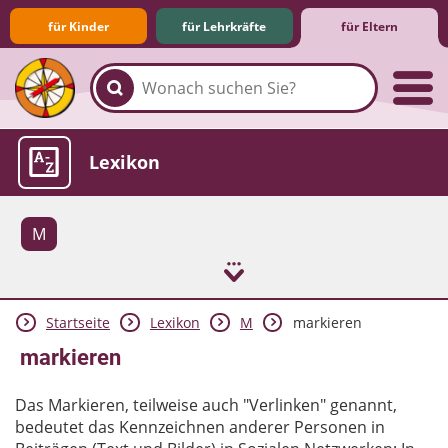
für Kinder
für Lehrkräfte
für Eltern
Familie & Medien
Spieletipps & Lernsoftware
Die Jüngsten im Netz
Lexikon
M
Startseite
Lexikon
M
markieren
Aktuelles
markieren
Das Markieren, teilweise auch "Verlinken" genannt,
bedeutet das Kennzeichnen anderer Personen in