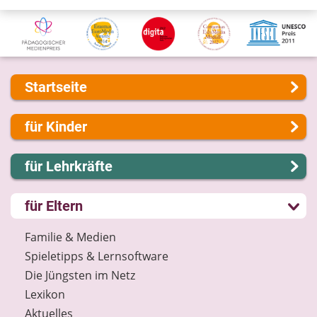
Startseite
Über uns
für Kinder
Presse
Kontakt
Lernen und Schule
für Lehrkräfte
Impressum
Hobby und Freizeit
Internet-ABC Sitemap
Spiel und Spaß
Lernmodule
für Eltern
Barrierefreiheit
Mitreden und Mitmachen
Unterrichts­materialien
Länderprojekte
Lexikon
Internet-ABC-Schule
Familie & Medien
Datenschutz
Praxishilfen
Spieletipps & Lernsoftware
Newsletter
Aktuelles
Die Jüngsten im Netz
Materialbestellung
Lexikon
Lexikon
Aktuelles