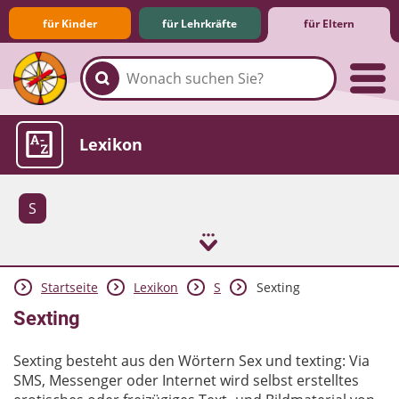
für Kinder
für Lehrkräfte
für Eltern
Familie & Medien
Spieletipps & Lernsoftware
Die Jüngsten im Netz
Lexikon
S
Startseite
Lexikon
S
Sexting
Aktuelles
Sexting
Sexting besteht aus den Wörtern Sex und texting: Via
SMS, Messenger oder Internet wird selbst erstelltes