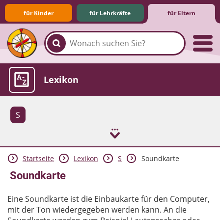
für Kinder
für Lehrkräfte
für Eltern
Familie & Medien
Spieletipps & Lernsoftware
Die Jüngsten im Netz
Lexikon
S
Startseite
Lexikon
S
Soundkarte
Aktuelles
Soundkarte
Eine Soundkarte ist die Einbaukarte für den Computer,
mit der Ton wiedergegeben werden kann. An die