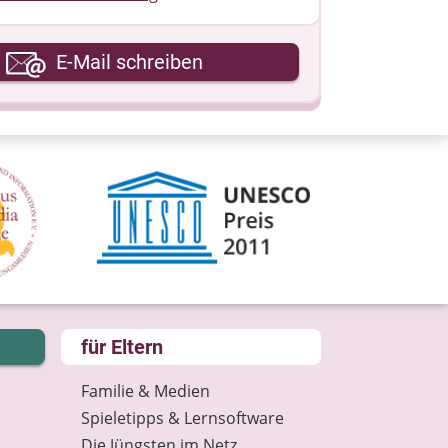
hre E-Mail-Adresse
E-Mail schreiben
hre Nachricht
für Eltern
Familie & Medien
Spieletipps & Lernsoftware
Die Jüngsten im Netz