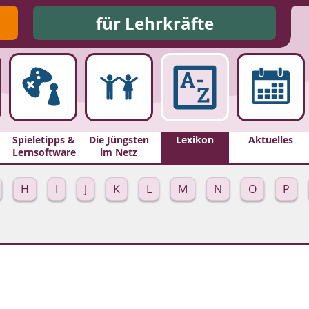
für Lehrkräfte
Spieletipps &
Die Jüngsten
Lexikon
Aktuelles
Lernsoftware
im Netz
H
I
J
K
L
M
N
O
P