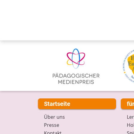
Startseite
fü
Über uns
Le
Presse
Hob
Kontakt
Spi