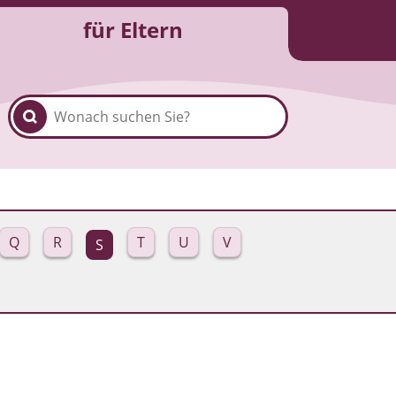
für Eltern
Q
R
T
U
V
S