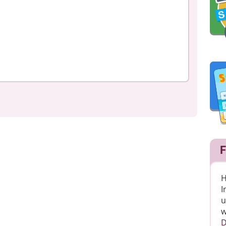
F
H
I
u
w
D