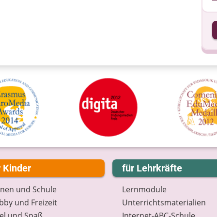
I
I
r Kinder
für Lehrkräfte
rnen und Schule
Lernmodule
by und Freizeit
Unterrichts­materialien
el und Spaß
Internet-ABC-Schule