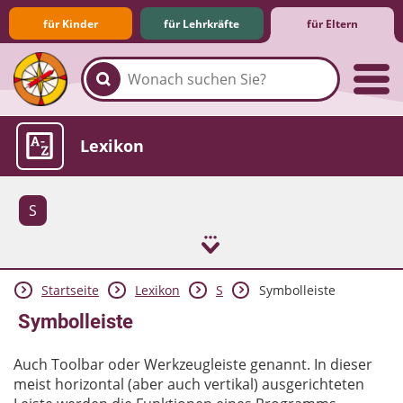
für Kinder
für Lehrkräfte
für Eltern
Familie & Medien
Spieletipps & Lernsoftware
Die Jüngsten im Netz
Lexikon
S
Startseite
Lexikon
S
Symbolleiste
Aktuelles
Symbolleiste
Auch Toolbar oder Werkzeugleiste genannt. In dieser
meist horizontal (aber auch vertikal) ausgerichteten