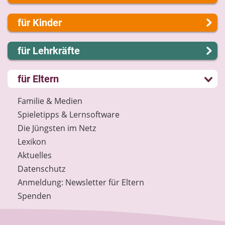
Über uns
für Kinder
Presse
Kontakt
Lernen und Schule
für Lehrkräfte
Impressum
Hobby und Freizeit
Internet-ABC Sitemap
Spiel und Spaß
Lernmodule
für Eltern
Barrierefreiheit
Mitreden und Mitmachen
Unterrichts­materialien
Länderprojekte
Lexikon
Internet-ABC-Schule
Familie & Medien
Datenschutz
Praxishilfen
Spieletipps & Lernsoftware
Newsletter
Aktuelles
Die Jüngsten im Netz
Materialbestellung
Lexikon
Lexikon
Aktuelles
Datenschutz
Datenschutz
Newsletter
Anmeldung: Newsletter für Eltern
Spenden
Spenden