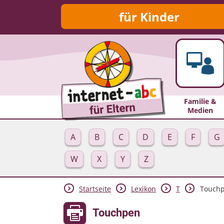
für Kinder
Familie &
Medien
A
B
C
D
E
F
G
W
X
Y
Z
Startseite
Lexikon
T
Touch
Touchpen