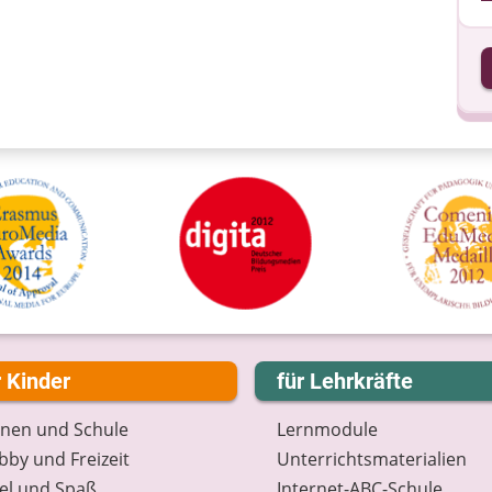
I
I
r Kinder
für Lehrkräfte
rnen und Schule
Lernmodule
by und Freizeit
Unterrichts­materialien
el und Spaß
Internet-ABC-Schule