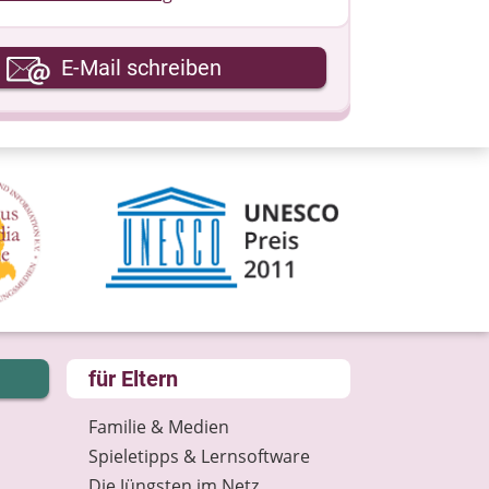
hre E-Mail-Adresse
E-Mail schreiben
hre Nachricht
für Eltern
Familie & Medien
Spieletipps & Lernsoftware
Die Jüngsten im Netz