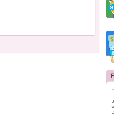
F
H
I
u
w
D