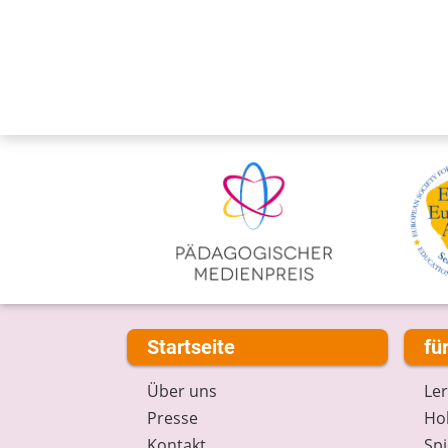
Startseite
fü
Über uns
Le
Presse
Hob
Kontakt
Spi