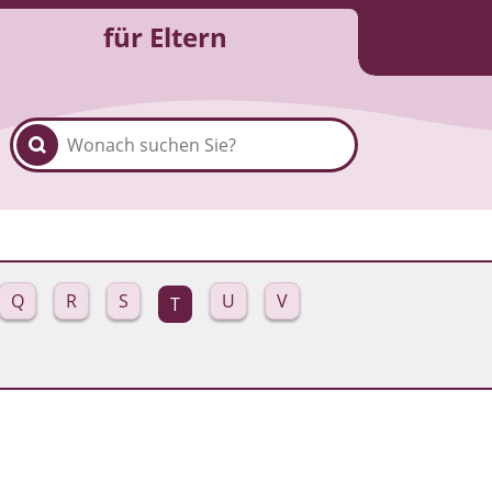
für Eltern
Q
R
S
U
V
T