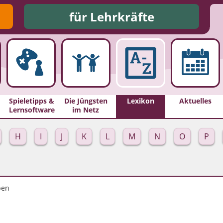
für Lehrkräfte
Spieletipps &
Die Jüngsten
Lexikon
Aktuelles
Lernsoftware
im Netz
H
I
J
K
L
M
N
O
P
pen