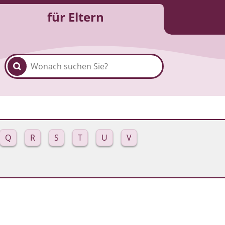
für Eltern
Q
R
S
T
U
V