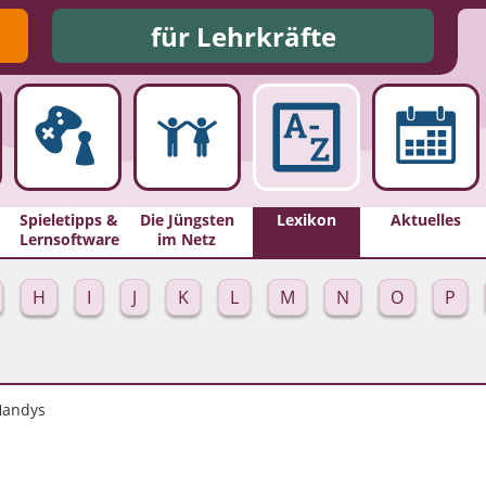
für Lehrkräfte
Spieletipps &
Die Jüngsten
Lexikon
Aktuelles
Lernsoftware
im Netz
H
I
J
K
L
M
N
O
P
andys