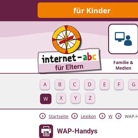
für Kinder
Familie &
Medien
A
B
C
D
E
F
G
X
Y
Z
W
Startseite
Lexikon
W
WAP-H
WAP-Handys