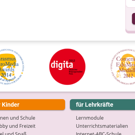
I
I
r Kinder
für Lehrkräfte
rnen und Schule
Lernmodule
by und Freizeit
Unterrichts­materialien
el und Spaß
Internet-ABC-Schule