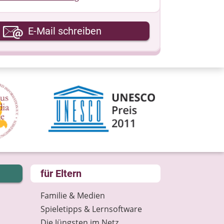
hre E-Mail-Adresse
E-Mail schreiben
hre Nachricht
für Eltern
Familie & Medien
Spieletipps & Lernsoftware
Die Jüngsten im Netz