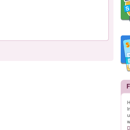
F
H
I
u
w
D