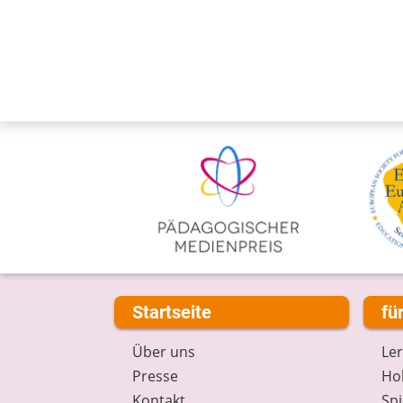
Startseite
fü
Über uns
Le
Presse
Hob
Kontakt
Spi