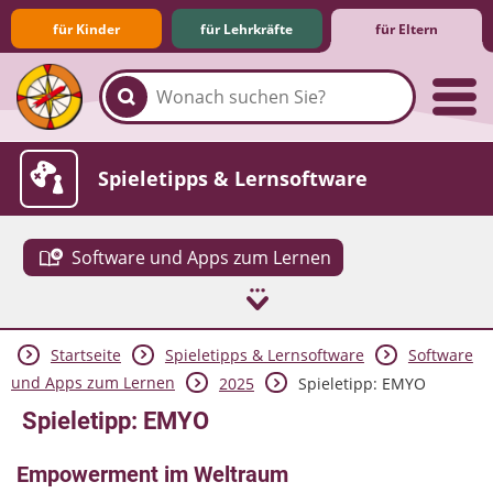
für Kinder
für Lehrkräfte
für Eltern
Familie & Medien
Spieletipps & Lernsoftware
Software und Apps zum Lernen
Startseite
Spieletipps & Lernsoftware
Software
Die Jüngsten im Netz
Lexikon
Aktuelles
und Apps zum Lernen
2025
Spieletipp: EMYO
Spieletipp: EMYO
Empowerment im Weltraum