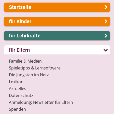
Startseite
Über uns
für Kinder
Presse
Kontakt
Lernen und Schule
für Lehrkräfte
Impressum
Hobby und Freizeit
Internet-ABC Sitemap
Spiel und Spaß
Lernmodule
für Eltern
Barrierefreiheit
Mitreden und Mitmachen
Unterrichts­materialien
Länderprojekte
Lexikon
Internet-ABC-Schule
Familie & Medien
Datenschutz
Praxishilfen
Spieletipps & Lernsoftware
Newsletter
Aktuelles
Die Jüngsten im Netz
Materialbestellung
Lexikon
Lexikon
Aktuelles
Datenschutz
Datenschutz
Newsletter
Anmeldung: Newsletter für Eltern
Spenden
Spenden