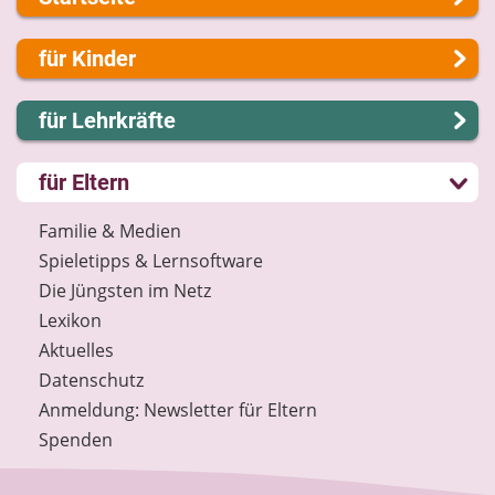
Über uns
für Kinder
Presse
Kontakt
Lernen und Schule
für Lehrkräfte
Impressum
Hobby und Freizeit
Internet-ABC Sitemap
Spiel und Spaß
Lernmodule
für Eltern
Barrierefreiheit
Mitreden und Mitmachen
Unterrichts­materialien
Länderprojekte
Lexikon
Internet-ABC-Schule
Familie & Medien
Datenschutz
Praxishilfen
Spieletipps & Lernsoftware
Newsletter
Aktuelles
Die Jüngsten im Netz
Materialbestellung
Lexikon
Lexikon
Aktuelles
Datenschutz
Datenschutz
Newsletter
Anmeldung: Newsletter für Eltern
Spenden
Spenden