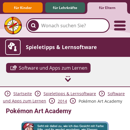
für Kinder
für Lehrkräfte
für Eltern
Familie & Medien
Spieletipps & Lernsoftware
Software und Apps zum Lernen
Startseite
Spieletipps & Lernsoftware
Software
Die Jüngsten im Netz
Lexikon
Aktuelles
und Apps zum Lernen
2014
Pokémon Art Academy
Pokémon Art Academy