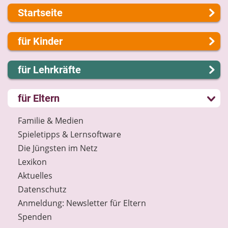
Startseite
Über uns
für Kinder
Presse
Kontakt
Lernen und Schule
für Lehrkräfte
Impressum
Hobby und Freizeit
Internet-ABC Sitemap
Spiel und Spaß
Lernmodule
für Eltern
Barrierefreiheit
Mitreden und Mitmachen
Unterrichts­materialien
Länderprojekte
Lexikon
Internet-ABC-Schule
Familie & Medien
Datenschutz
Praxishilfen
Spieletipps & Lernsoftware
Newsletter
Aktuelles
Die Jüngsten im Netz
Materialbestellung
Lexikon
Lexikon
Aktuelles
Datenschutz
Datenschutz
Newsletter
Anmeldung: Newsletter für Eltern
Spenden
Spenden