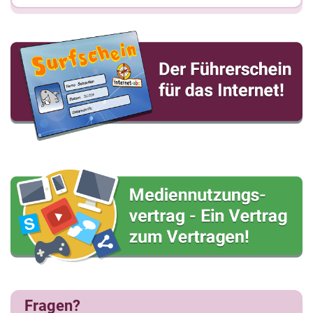
Fragen?