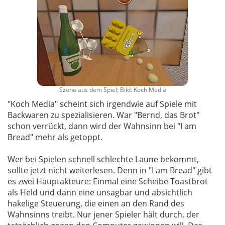
Szene aus dem Spiel; Bild: Koch Media
"Koch Media" scheint sich irgendwie auf Spiele mit
Backwaren zu spezialisieren. War "Bernd, das Brot"
schon verrückt, dann wird der Wahnsinn bei "I am
Bread" mehr als getoppt.
Wer bei Spielen schnell schlechte Laune bekommt,
sollte jetzt nicht weiterlesen. Denn in "I am Bread" gibt
es zwei Hauptakteure: Einmal eine Scheibe Toastbrot
als Held und dann eine unsagbar und absichtlich
hakelige Steuerung, die einen an den Rand des
Wahnsinns treibt. Nur jener Spieler hält durch, der