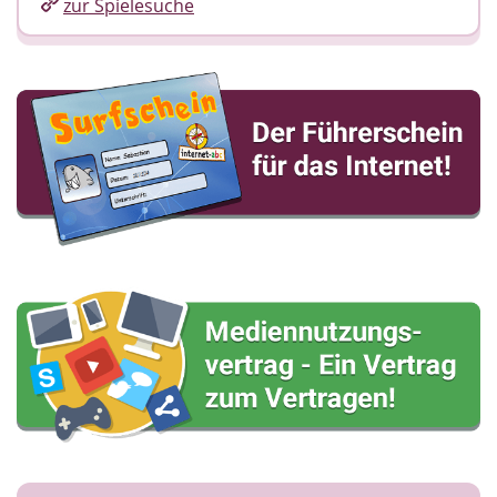
zur Spielesuche